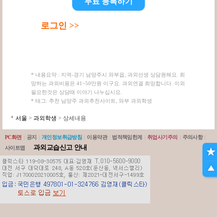
무료 등록하기
로그인 >>
* 내용요약 : 지역-경기 남양주시 와부읍, 과외선생 상담원해요. 희
망하는 과외비용은 41~50만원 이구요. 과외연결 희망합니다. 이외
필요한것은 상담때 이야기 나누십시요.
* 태그: 추천 남양주 과외추천사이트, 와부 과외학생
서울
>
과외학생
> 상세내용
PC화면
|
공지
|
개인정보취급방침
|
이용약관
|
법적책임한계
|
취업사기주의
|
주의사항
|
과외교습신고 안내
사이트맵