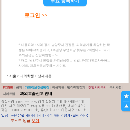
무료 등록하기
로그인 >>
* 내용요약 : 지역-경기 남양주시 진접읍, 과외받기를 희망하는 학
생은 유아/유치원이고, 1주일당 수업희망 횟수는 2회입니다. 국어
과외선생님 상담희망합니다.
* 태그: 남양주시 진접읍 과외선생찾는 방법, 과외개인교사구하는
사이트, 과외선생님구하는 사이트
서울
>
과외학생
> 상세내용
PC화면
|
공지
|
개인정보취급방침
|
이용약관
|
법적책임한계
|
취업사기주의
|
주의사항
|
과외교습신고 안내
사이트맵